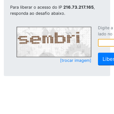
Para liberar o acesso
do IP
216.73.217.165
,
responda ao desafio abaixo.
Digite 
lado no
[trocar imagem]